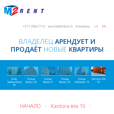
+371 28621712
savosia@inbox.lv
Контакты
LV
EN
ВЛАДЕЛЕЦ
АРЕНДУЕТ И
ПРОДАЁТ
НОВЫЕ
КВАРТИРЫ
Firsa
Улица
Улица
Улица
Улица
Kantora iela
Sadovņikova
Katoļu 29
Katoļu 9
Katoļu 35
Krāslavas 14
10
39
НАЧАЛО
Kantora iela 10