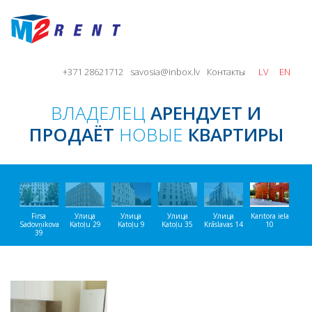
+371 28621712
savosia@inbox.lv
Контакты
LV
EN
ВЛАДЕЛЕЦ
АРЕНДУЕТ И
ПРОДАЁТ
НОВЫЕ
КВАРТИРЫ
Firsa
Улица
Улица
Улица
Улица
Kantora iela
Sadovņikova
Katoļu 29
Katoļu 9
Katoļu 35
Krāslavas 14
10
39