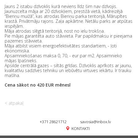
Jauns 2 istabu dzīvoklis kurā neviens līdz šim nav dzīvojis.
Jaunuzcelta māja ar 20 dzīvokļiem, prestižā vietā, kādreizējā
“Bieriņu muižā”, kas atrodas Bieriņu parka teritorijā, Mārupītes
krastā. Privātmāju rajons. Zaļa apkārtne. Netālu parks ar atpūtas
iespējām.
Māja atrodas slēgtā teritorijā, nost no ielu trokšņa.
Pie mājas garantēta auto stāvvieta. Par papildmaksu ir pieejama
pazemes stāvvieta.
Māja atbilst visiem energoefektivitātes standartiem, - ļoti
ekonomiska.
Apsaimniekošanas maksa 0, 70, - eur par m2. Apsaimnieko
mājas īpašnieks.
Apsilde centrālā gazes – siltās grīdas. Dzīvoklis aprīkots ar jaunu,
kvalitatīvu sadzīves tehniku un iebūvētu virtuves iekārtu. Ir trauku
mašīna.
Cena sākot no 420 EUR mēnesī
< atpakaļ
+371 28621712
savosia@inbox.lv
KONTAKTI