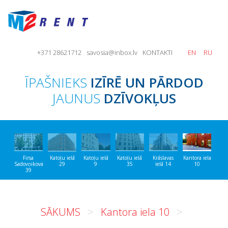
+371 28621712
savosia@inbox.lv
KONTAKTI
EN
RU
ĪPAŠNIEKS
IZĪRĒ UN PĀRDOD
JAUNUS
DZĪVOKĻUS
Firsa
Katoļu ielā
Katoļu ielā
Katoļu ielā
Krāslavas
Kantora iela
Sadovņikova
29
9
35
ielā 14
10
39
SĀKUMS
Kantora iela 10